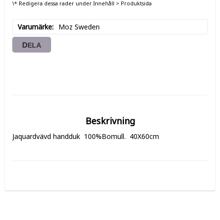
\* Redigera dessa rader under Innehåll > Produktsida
Varumärke
Moz Sweden
DELA
Beskrivning
Jaquardvävd handduk  100%Bomull.  40X60cm